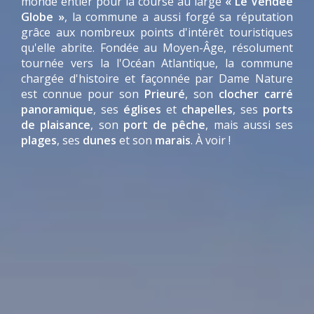
monde entier pour la course au large
« Le Vendée
Globe »
, la commune a aussi forgé sa réputation
grâce aux nombreux points d'intérêt touristiques
qu'elle abrite. Fondée au Moyen-Âge, résolument
tournée vers la l'Océan Atlantique, la commune
chargée d'histoire et façonnée par Dame Nature
est connue pour son
Prieuré
, son
clocher carré
panoramique
, ses
églises
et
chapelles
, ses
ports
de plaisance
, son
port de pêche
, mais aussi ses
plages
, ses
dunes
et son
marais
. À voir !