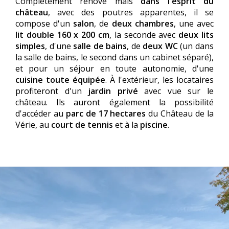
Complètement rénové mais
dans l'esprit du
château
, avec des poutres apparentes, il se
compose d'un
salon
, de
deux chambres
, une avec
lit double 160 x 200 cm
, la seconde avec
deux lits
simples
, d'une
salle de bains
, de
deux WC
(un dans
la salle de bains, le second dans un cabinet séparé),
et pour un séjour en toute autonomie, d'une
cuisine toute équipée
. À l'extérieur, les locataires
profiteront d'un
jardin privé
avec vue sur le
château. Ils auront également la possibilité
d'accéder au
parc de 17 hectares
du Château de la
Vérie, au
court de tennis
et à la
piscine
.