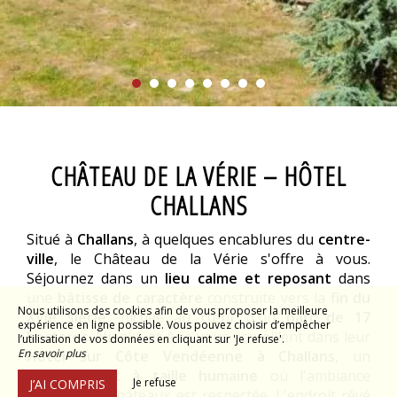
CHÂTEAU DE LA VÉRIE – HÔTEL
CHALLANS
Situé à
Challans
, à quelques encablures du
centre-
ville
, le Château de la Vérie s'offre à vous.
Séjournez dans un
lieu calme et reposant
dans
une
bâtisse de caractère
construite vers la
fin du
Nous utilisons des cookies afin de vous proposer la meilleure
XVIe siècle
, nichée au cœur d'un
parc de 17
expérience en ligne possible. Vous pouvez choisir d’empêcher
hectares
. Nienke et Arie vous accueillent dans leur
l’utilisation de vos données en cliquant sur 'Je refuse'.
En savoir plus
Hôtel sur Côte Vendéenne à Challans
, un
établissement
à taille humaine
où l'ambiance
Je refuse
J’AI COMPRIS
typique des châteaux est respectée. L'endroit rêvé