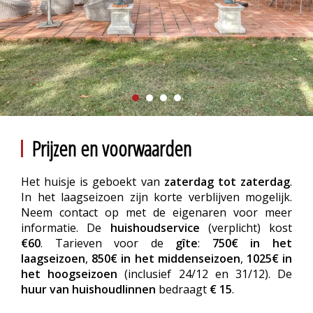
Prijzen en voorwaarden
Het huisje is geboekt van
zaterdag tot zaterdag
.
In het laagseizoen zijn korte verblijven mogelijk.
Neem contact op met de eigenaren voor meer
informatie. De
huishoudservice
(verplicht) kost
€60
. Tarieven voor de
gîte
:
750€ in het
laagseizoen
,
850€ in het middenseizoen
,
1025€ in
het hoogseizoen
(inclusief 24/12 en 31/12). De
huur van huishoudlinnen
bedraagt
€ 15
.