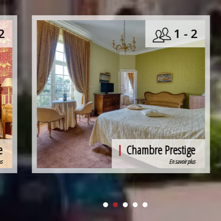
 2
1 - 2
e
Chambre Royale
lus
En savoir plus